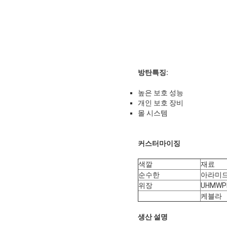
방탄
특징:
높은 보호 성능
개인 보호 장비
몰 시스템
커스터마이징
색깔
재료
순수한
아라미
위장
UHMWP
케블라
생산 설명