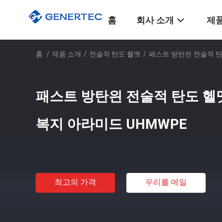
홈
회사 소개
제품
홈
/
제품 소개
/
전술적 탄도 헬멧
/
패스트 방탄읜 전술적 탄
패스트 방탄읜 전술적 탄도 헬
복지 아라미드 UHMWPE
최고의 가격
우리를 메일