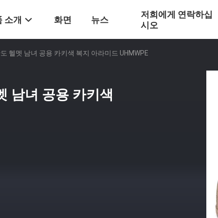
저희에게 연락하십
 소개
화면
뉴스
시오
도 헬멧 남녀 공용 카키색 복지 아라미드 UHMWPE
멧 남녀 공용 카키색