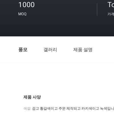
1000
T
MOQ
가
풍모
갤러리
제품 설명
제품 사양
색깔:
검고 황갈색이고 주문 제작되고 카키색이고 녹색입