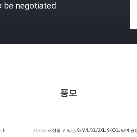
o be negotiated
격
풍모
니다
사이즈:
조정할 수 있는, S/M/L/XL/2XL, S-XXL, 남녀 공용