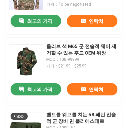
가격：To be negotiated
우리 에 관한 것
최고의 가격
연락처
공장 투어
올리브 색 M65 군 전술적 웨어 제
품질 관리
거할 수 있는 후드 OEM 위장
MOQ：100-99999
가격：$21.99 - $25.99
뉴스
인용 을 요청 하십시오
최고의 가격
연락처
군 전술적 웨어
벨트를 웨브를 치는 58 패턴 전술
적 군 장비 면 폴리에스테르
군 전술적 방탄 조끼
MOQ：1000 PC