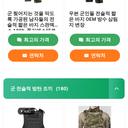
군 찢어지는 것을 막도
우븐 군인들 전술적 짧
록 가공된 남자들의 전
은 바지 OEM 방수 삼림
술적 짧은 바지 스판덱
지 변장
스 100% 폴리에스테르
최고의 가격
최고의 가격
연락처
연락처
군 전술적 방탄 조끼
(180)