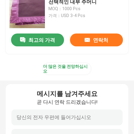
선택적인 내부 주머니
MOQ：1000 Pcs
반대 시위 진압 경찰 장비
가격：USD 3-4 Pcs
전술적 군 장비
최고의 가격
연락처
군 전술적 두건
더 많은 것을 전망하십시
군용 장갑차
오
eod 장비
메시지를 남겨주세요
곧 다시 연락 드리겠습니다!
1차 진료용 전술 가방