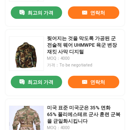
최고의 가격
연락처
찢어지는 것을 막도록 가공된 군
전술적 웨어 UHMWPE 육군 변장
재킷 사막 디지털
MOQ：4000
가격：To be negotiated
최고의 가격
연락처
집
미국 표준 미국군은 35% 면화
제품
65% 폴리에스테르 군사 훈련 군복
을 균일화시킵니다
비디오
MOQ：4000