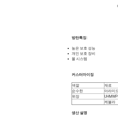
방탄
특징:
높은 보호 성능
개인 보호 장비
몰 시스템
커스터마이징
색깔
재료
순수한
아라미
위장
UHMWP
케블라
생산 설명