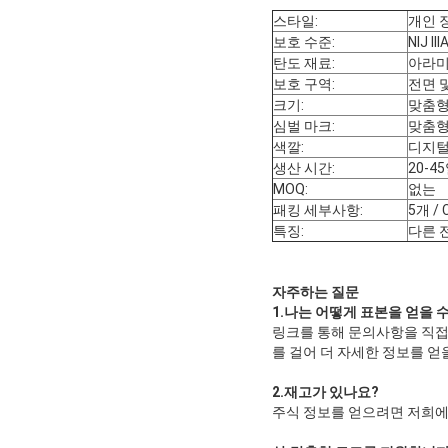
스타일:
개인 
보호 수준:
NIJ III
탄도 재료:
아라미드
보호 구역:
전면 및
크기:
맞춤
심벌 마크:
맞춤
색깔:
디지털
생산 시간:
20-4
MOQ:
없는
패킹 세부사항:
5개 / 
특징:
다른 
자주하는 질문
1.
나는 어떻게 표본을 얻을 
링크를 통해 문의사항을 직
를 걸어 더 자세한 정보를 얻
2.
재고가 있나요
?
주식 정보를 얻으려면 저희에