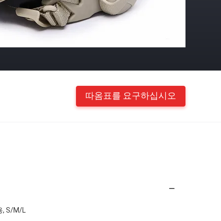
따옴표를 요구하십시오
, S/M/L