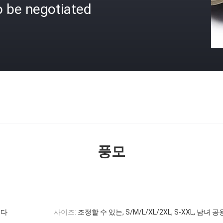
o be negotiated
격
풍모
니다
사이즈:
조정할 수 있는, S/M/L/XL/2XL, S-XXL, 남녀 공용