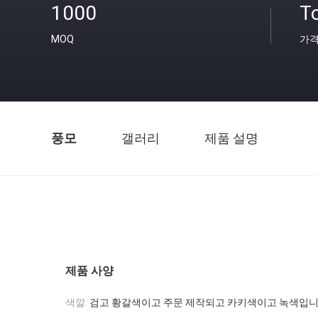
1000
T
MOQ
가
풍모
갤러리
제품 설명
제품 사양
색깔:
검고 황갈색이고 주문 제작되고 카키색이고 녹색입