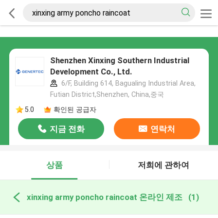
Shenzhen Xinxing Southern Industrial
Development Co., Ltd.
6/F, Building 614, Bagualing Industrial Area,
Futian District,Shenzhen, China,중국
5.0
확인된 공급자
지금 전화
연락처
상품
저희에 관하여
xinxing army poncho raincoat 온라인 제조
(1)