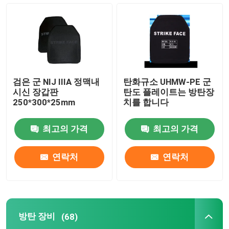
전술적 탄도 헬멧
군 탄도 플레이트
검은 군 NIJ IIIA 정맥내
탄화규소 UHMW-PE 군
방탄 장비
시신 장갑판
탄도 플레이트는 방탄장
250*300*25mm
치를 합니다
군 전술적 배낭
최고의 가격
최고의 가격
전술적 Outdoor Gear
연락처
연락처
전술적 부츠와 싸우세요
방탄 장비
(68)
전술 조끼와 싸우세요