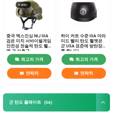
우리 에 관한 것
공장 투어
중국 엑스인싱 NIJ IIIA
하이 커트 수준 IIIA 아라
검은 미치 서바이벌게임
미드 빨리 탄도 헬멧은
안전성 전술적 탄도 헬
군 USA 표준에 방탄장치
품질 관리
멧 귀 보호구
를 합니다
최고의 가격
최고의 가격
뉴스
연락처
연락처
인용 을 요청 하십시오
군 전술적 웨어
군 탄도 플레이트
(56)
군 전술적 방탄 조끼