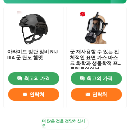
반대 시위 진압 경찰 장비
전술적 군 장비
군 전술적 두건
아라미드 방탄 장비 NIJ
군 재사용할 수 있는 전
IIIA 군 탄도 헬멧
체적인 표면 가스 마스
크 화학과 생물학적 프
군용 장갑차
로텍트아이브
최고의 가격
최고의 가격
eod 장비
연락처
연락처
1차 진료용 전술 가방
더 많은 것을 전망하십시
오