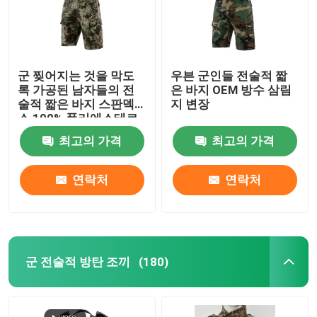
군 찢어지는 것을 막도
우븐 군인들 전술적 짧
록 가공된 남자들의 전
은 바지 OEM 방수 삼림
술적 짧은 바지 스판덱
지 변장
스 100% 폴리에스테르
최고의 가격
최고의 가격
연락처
연락처
군 전술적 방탄 조끼
(180)