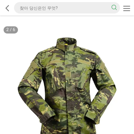
2
/
6