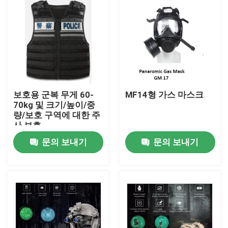
보호용 군복 무게 60-
MF14형 가스 마스크
70kg 및 크기/높이/중
량/보호 구역에 대한 주
사 보호
문의 보내기
문의 보내기
집
제품
비디오