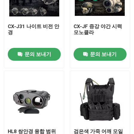
우리 에 관한 것
CX-J31 나이트 비전 안
CX-JF 증강 야간 시력
경
모노클라
공장 투어
문의 보내기
문의 보내기
품질 관리
뉴스
인용 을 요청 하십시오
군 전술적 웨어
군 전술적 방탄 조끼
HL8 쌍안경 융합 범위
검은색 가죽 어깨 모일